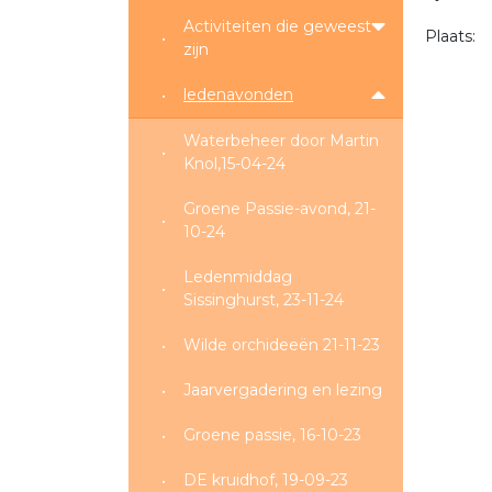
Activiteiten die geweest
Plaats:
zijn
ledenavonden
Waterbeheer door Martin
Knol,15-04-24
Groene Passie-avond, 21-
10-24
Ledenmiddag
Sissinghurst, 23-11-24
Wilde orchideeën 21-11-23
Jaarvergadering en lezing
Groene passie, 16-10-23
DE kruidhof, 19-09-23