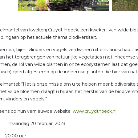
elmantel van kwekerij Cruydt-Hoeck, een kwekerij van wilde bloem
id ingaan op het actuele thema biodiversiteit.
oemen, bijen, vlinders en vogels verdwijnen uit ons landschap. Ja
an het terugbrengen van natuurlijke vegetaties met inheemse w
amen, de rol van wilde planten in onze ecosystemen laat dat goed
isch) goed afgestemd op de inheemse planten die hier van nat
elmantel: “Het is onze missie om u te helpen meer biodiversitei
met wilde bloemen draagt u bij aan het herstel van de biodivers
en, vlinders en vogels.”
 eens op hun vernieuwde website:
www.cruydthoeck.nl
 maandag 20 februari 2023
20.00 uur