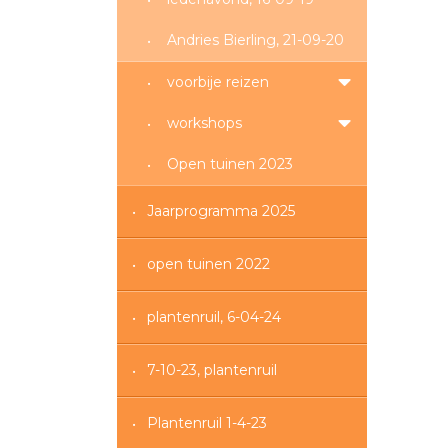
Andries Bierling, 21-09-20
voorbije reizen
workshops
Open tuinen 2023
Jaarprogramma 2025
open tuinen 2022
plantenruil, 6-04-24
7-10-23, plantenruil
Plantenruil 1-4-23