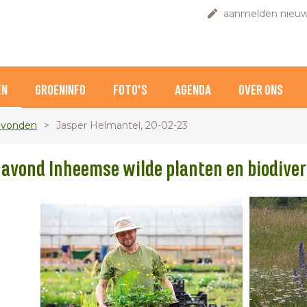
aanmelden nieuw
EN
GROENINFO
FOTO'S
AGENDA
OVER ONS
avonden
Jasper Helmantel, 20-02-23
avond Inheemse wilde planten en biodiver