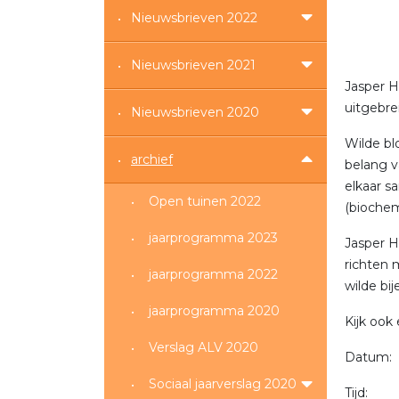
Nieuwsbrieven 2022
Nieuwsbrieven 2021
Jasper H
uitgebre
Nieuwsbrieven 2020
Wilde bl
archief
belang v
elkaar s
Open tuinen 2022
(biochem
jaarprogramma 2023
Jasper H
richten 
jaarprogramma 2022
wilde bij
jaarprogramma 2020
Kijk ook
Verslag ALV 2020
Datum:
Sociaal jaarverslag 2020
Tijd: 