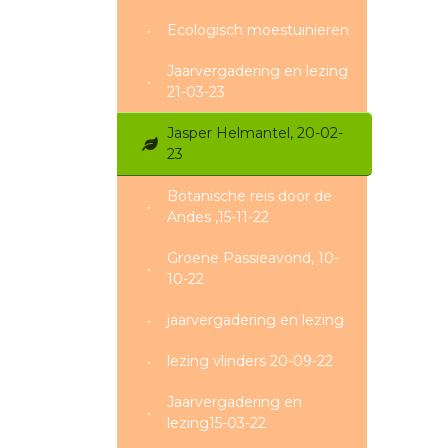
Ecologisch moestuinieren
Jaarvergadering en lezing
21-03-23
Jasper Helmantel, 20-02-
23
Botanische reis door de
Andes ,15-11-22
Groene Passieavond, 10-
10-22
jaarvergadering en lezing
lezing vlinders 20-09-22
Jaarvergadering en
lezing15-03-22