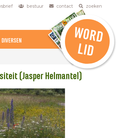
sbrief
bestuur
contact
zoeken
W
O
R
D
DIVERSEN
L
ID
siteit (Jasper Helmantel)