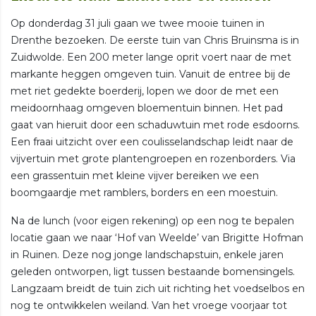
Op donderdag 31 juli gaan we twee mooie tuinen in
Drenthe bezoeken. De eerste tuin van Chris Bruinsma is in
Zuidwolde. Een 200 meter lange oprit voert naar de met
markante heggen omgeven tuin. Vanuit de entree bij de
met riet gedekte boerderij, lopen we door de met een
meidoornhaag omgeven bloementuin binnen. Het pad
gaat van hieruit door een schaduwtuin met rode esdoorns.
Een fraai uitzicht over een coulisselandschap leidt naar de
vijvertuin met grote plantengroepen en rozenborders. Via
een grassentuin met kleine vijver bereiken we een
boomgaardje met ramblers, borders en een moestuin.
Na de lunch (voor eigen rekening) op een nog te bepalen
locatie gaan we naar ‘Hof van Weelde’ van Brigitte Hofman
in Ruinen. Deze nog jonge landschapstuin, enkele jaren
geleden ontworpen, ligt tussen bestaande bomensingels.
Langzaam breidt de tuin zich uit richting het voedselbos en
nog te ontwikkelen weiland. Van het vroege voorjaar tot