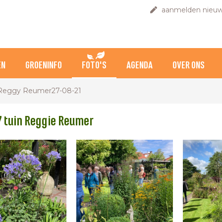
aanmelden nieuw
EN
GROENINFO
FOTO'S
AGENDA
OVER ONS
Reggy Reumer27-08-21
 tuin Reggie Reumer