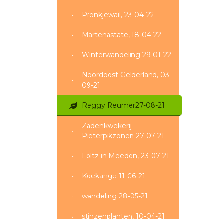
Pronkjewail, 23-04-22
Martenastate, 18-04-22
Winterwandeling 29-01-22
Noordoost Gelderland, 03-
09-21
Reggy Reumer27-08-21
Zadenkwekerij
Pieterpikzonen 27-07-21
Foltz in Meeden, 23-07-21
Koekange 11-06-21
wandeling 28-05-21
stinzenplanten, 10-04-21