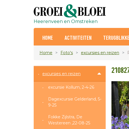
Heerenveen en Omstreken
HOME
ACTIVITEITEN
TERUGBLIKK
Home
Foto's
excursies en reizen
210827
excursies en reizen
excursie Kollum, 2-4-26
Dagexcursie Gelderland, 5-
9-25
Fokke Zijlstra, De
Westereen ,22-08-25