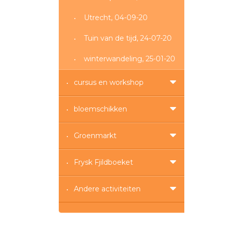
Utrecht, 04-09-20
Tuin van de tijd, 24-07-20
winterwandeling, 25-01-20
cursus en workshop
bloemschikken
Groenmarkt
Frysk Fjildboeket
Andere activiteiten