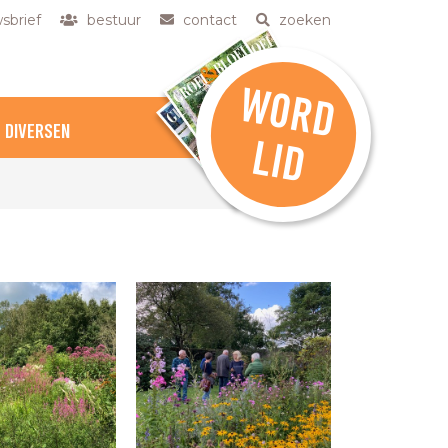
sbrief
bestuur
contact
zoeken
W
O
R
D
DIVERSEN
L
ID