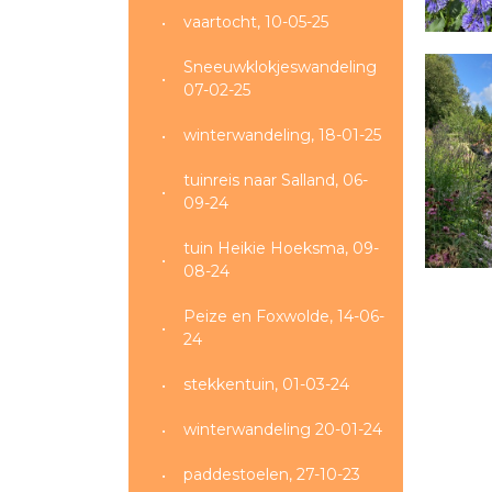
vaartocht, 10-05-25
Sneeuwklokjeswandeling
07-02-25
winterwandeling, 18-01-25
tuinreis naar Salland, 06-
09-24
tuin Heikie Hoeksma, 09-
08-24
Peize en Foxwolde, 14-06-
24
stekkentuin, 01-03-24
winterwandeling 20-01-24
paddestoelen, 27-10-23