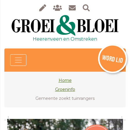
Heerenveen en Omstreken
WORD LID
Home
Groeninfo
Gemeente zoekt tuinrangers